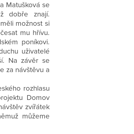
ňa Matušková se
ž dobře znají.
měli možnost si
česat mu hřívu.
dském poníkovi.
duchu uživatelé
ší. Na závěr se
e za návštěvu a
eského rozhlasu
 projektu Domov
návštěv zvířátek
 němuž můžeme