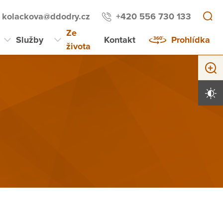
kolackova@ddodry.cz
+420 556 730 133
Ze
Služby
Kontakt
Prohlídka
života
Zvětši
Vysoký 