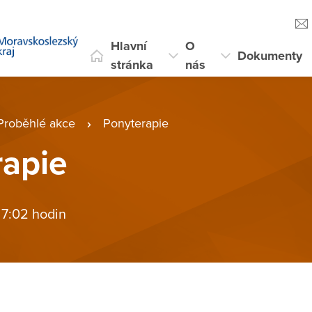
Hlavní
O
Dokumenty
stránka
nás
Proběhlé akce
Ponyterapie
rapie
 7:02 hodin