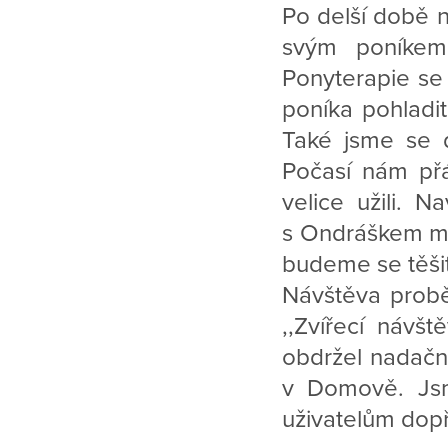
Po delší době 
svým poníkem 
Ponyterapie se
poníka pohladi
Také jsme se d
Počasí nám přá
velice užili. 
s Ondráškem mo
budeme se těšit
Návštěva probě
,,Zvířecí návš
obdržel nadační
v Domově. Js
uživatelům dopř