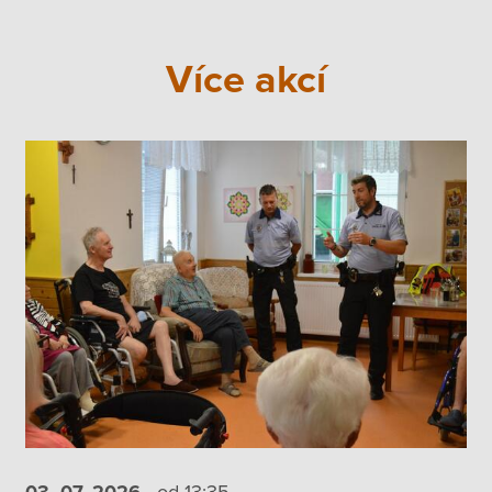
Více akcí
03. 07.
2026
od 13:35