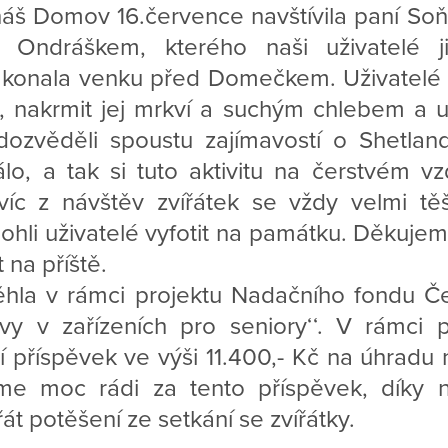
náš Domov 16.července navštívila paní So
Ondráškem, kterého naši uživatelé ji
 konala venku před Domečkem. Uživatelé 
t, nakrmit jej mrkví a suchým chlebem a u
ozvěděli spoustu zajímavostí o Shetlan
lo, a tak si tuto aktivitu na čerstvém vz
Navíc z návštěv zvířátek se vždy velmi tě
hli uživatelé vyfotit na památku. Děkujem
 na příště.
hla v rámci projektu Nadačního fondu Č
těvy v zařízeních pro seniory‘‘. V rámci
 příspěvek ve výši 11.400,- Kč na úhradu 
me moc rádi za tento příspěvek, díky
át potěšení ze setkání se zvířátky.