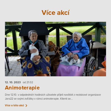
Více akcí
12. 10.
2023
od 21:02
Animoterapie
Dne 12.10. v odpoledních hodinách uživatele přijeli navštívit z neziskové organizace
Jaro22 se svými zvířátky v rámci animoterapie. Klienti se...
Více o této akci