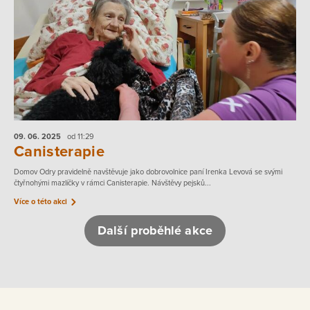
09. 06.
2025
od 11:29
Canisterapie
Domov Odry pravidelně navštěvuje jako dobrovolnice paní Irenka Levová se svými
čtyřnohými mazlíčky v rámci Canisterapie. Návštěvy pejsků...
Více o této akci
Další proběhlé akce