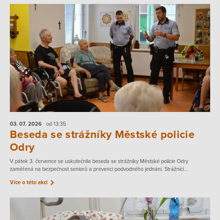
03. 07.
2026
od 13:35
Beseda se strážníky Městské policie
Odry
V pátek 3. července se uskutečnila beseda se strážníky Městské policie Odry
zaměřená na bezpečnost seniorů a prevenci podvodného jednání. Strážníci...
Více o této akci