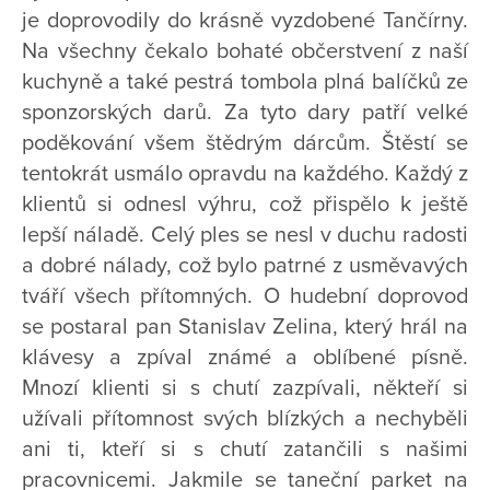
je doprovodily do krásně vyzdobené Tančírny.
Na všechny čekalo bohaté občerstvení z naší
kuchyně a také pestrá tombola plná balíčků ze
sponzorských darů. Za tyto dary patří velké
poděkování všem štědrým dárcům. Štěstí se
tentokrát usmálo opravdu na každého. Každý z
klientů si odnesl výhru, což přispělo k ještě
lepší náladě. Celý ples se nesl v duchu radosti
a dobré nálady, což bylo patrné z usměvavých
tváří všech přítomných. O hudební doprovod
se postaral pan Stanislav Zelina, který hrál na
klávesy a zpíval známé a oblíbené písně.
Mnozí klienti si s chutí zazpívali, někteří si
užívali přítomnost svých blízkých a nechyběli
ani ti, kteří si s chutí zatančili s našimi
pracovnicemi. Jakmile se taneční parket na