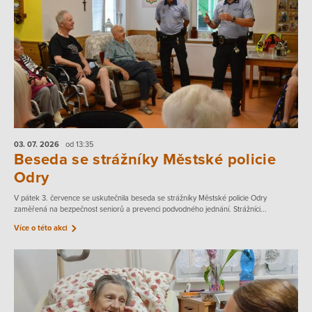
03. 07.
2026
od 13:35
Beseda se strážníky Městské policie
Odry
V pátek 3. července se uskutečnila beseda se strážníky Městské policie Odry
zaměřená na bezpečnost seniorů a prevenci podvodného jednání. Strážníci...
Více o této akci