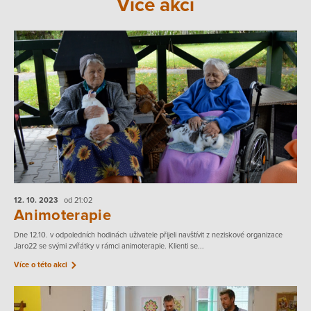
Více akcí
12. 10.
2023
od 21:02
Animoterapie
Dne 12.10. v odpoledních hodinách uživatele přijeli navštívit z neziskové organizace
Jaro22 se svými zvířátky v rámci animoterapie. Klienti se...
Více o této akci