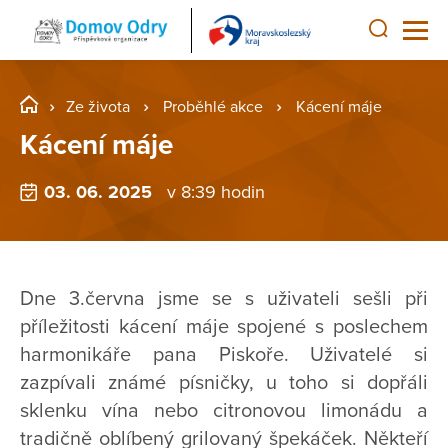
Ze života
Proběhlé akce
Kácení máje
Kácení máje
03. 06. 2025
v 8:39 hodin
Dne 3.června jsme se s uživateli sešli při
příležitosti kácení máje spojené s poslechem
harmonikáře pana Piskoře. Uživatelé si
zazpívali známé písničky, u toho si dopřáli
sklenku vína nebo citronovou limonádu a
tradičně oblíbený grilovaný špekáček. Někteří