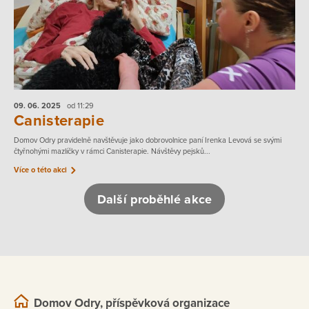
09. 06.
2025
od 11:29
Canisterapie
Domov Odry pravidelně navštěvuje jako dobrovolnice paní Irenka Levová se svými
čtyřnohými mazlíčky v rámci Canisterapie. Návštěvy pejsků...
Více o této akci
Další proběhlé akce
Domov Odry, příspěvková organizace