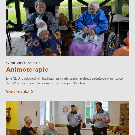
12. 10.
2023
od 21:02
Animoterapie
Dne 12.10. v odpoledních hodinách uživatele přijeli navštívit z neziskové organizace
Jaro22 se svými zvířátky v rámci animoterapie. Klienti se...
Více o této akci