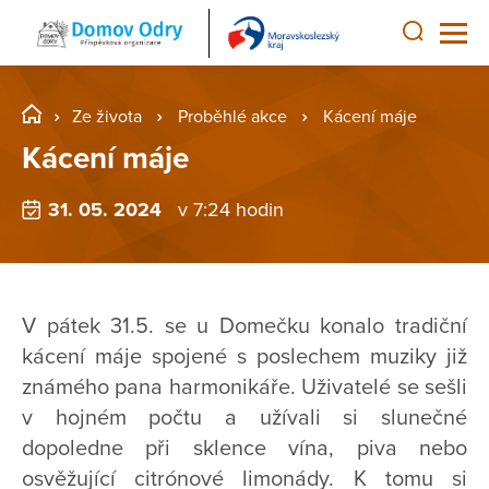
Ze života
Proběhlé akce
Kácení máje
Kácení máje
31. 05. 2024
v 7:24 hodin
V pátek 31.5. se u Domečku konalo tradiční
kácení máje spojené s poslechem muziky již
známého pana harmonikáře. Uživatelé se sešli
v hojném počtu a užívali si slunečné
dopoledne při sklence vína, piva nebo
osvěžující citrónové limonády. K tomu si