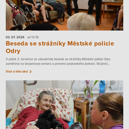
03. 07.
2026
od 13:35
Beseda se strážníky Městské policie
Odry
V pátek 3. července se uskutečnila beseda se strážníky Městské policie Odry
zaměřená na bezpečnost seniorů a prevenci podvodného jednání. Strážníci...
Více o této akci