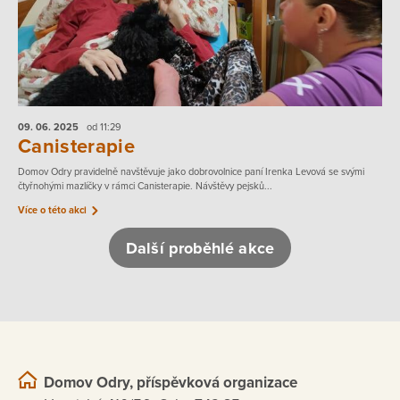
09. 06.
2025
od 11:29
Canisterapie
Domov Odry pravidelně navštěvuje jako dobrovolnice paní Irenka Levová se svými
čtyřnohými mazlíčky v rámci Canisterapie. Návštěvy pejsků...
Více o této akci
Další proběhlé akce
Domov Odry, příspěvková organizace