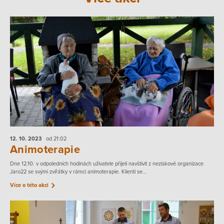
12. 10.
2023
od 21:02
Animoterapie
Dne 12.10. v odpoledních hodinách uživatele přijeli navštívit z neziskové organizace
Jaro22 se svými zvířátky v rámci animoterapie. Klienti se...
Více o této akci