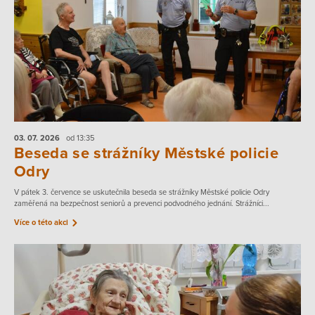
03. 07.
2026
od 13:35
Beseda se strážníky Městské policie
Odry
V pátek 3. července se uskutečnila beseda se strážníky Městské policie Odry
zaměřená na bezpečnost seniorů a prevenci podvodného jednání. Strážníci...
Více o této akci