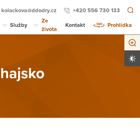
kolackova@ddodry.cz
+420 556 730 133
Ze
Služby
Kontakt
Prohlídka
života
Zvětši
Vysoký 
Thajsko