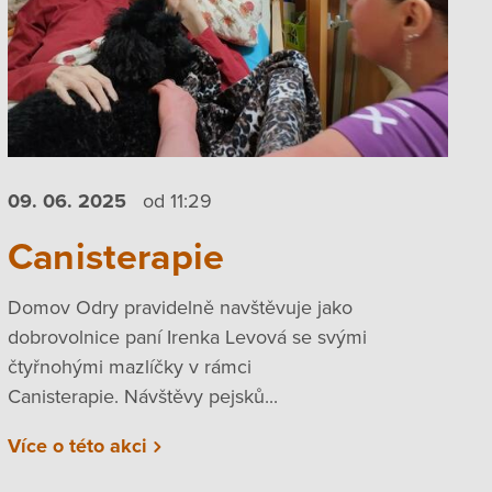
09. 06.
2025
od 11:29
Canisterapie
Domov Odry pravidelně navštěvuje jako
dobrovolnice paní Irenka Levová se svými
čtyřnohými mazlíčky v rámci
Canisterapie. Návštěvy pejsků...
Více o této akci