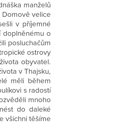
ednáška manželů
em Domově velice
sešli v příjemné
ní doplněnému o
ížili posluchačům
 tropické ostrovy
života obyvatel.
ivota v Thajsku,
telé měli během
líkovi s radostí
dozvěděli mnoho
enést do daleké
e všichni těšíme