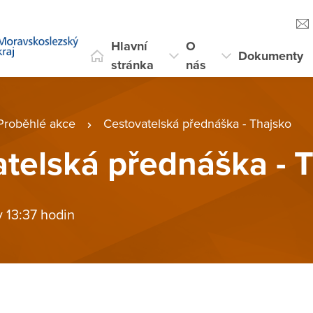
Hlavní
O
Dokumenty
stránka
nás
Proběhlé akce
Cestovatelská přednáška - Thajsko
telská přednáška - 
v 13:37 hodin