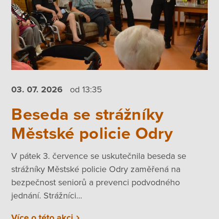
03. 07.
2026
od 13:35
Beseda se strážníky
Městské policie Odry
V pátek 3. července se uskutečnila beseda se
strážníky Městské policie Odry zaměřená na
bezpečnost seniorů a prevenci podvodného
jednání. Strážníci...
Více o této akci