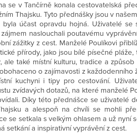
zna se v Tančírně konala cestovatelská př
ižním Thajsku. Tyto přednášky jsou v naš
 byla účast opravdu hojná. Uživatelé se 
 zájmem naslouchali poutavému vyprávě
bní zážitky z cest. Manželé Poulíkovi přibl
ické přírody, jako jsou bílé písečné pláže,
, ale také místní kulturu, tradice a způsob 
obohaceno o zajímavosti z každodenního ž
stní kuchyni i tipy pro cestování. Uživa
tu zvídavých dotazů, na které manželé Pou
vídali. Díky této přednášce se uživatelé 
Thajsku a alespoň na chvíli se mohli př
kce se setkala s velkým ohlasem a už nyní s
á setkání a inspirativní vyprávění z cest.