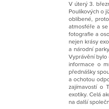
V úterý 3. bře
Poulíkových o j
oblíbené, proto
atmosféře a se
fotografie a oso
nejen krásy exot
a národní parky
Vyprávění bylo 
informace o mí
přednášky spous
a ochotou odpo
zajímavostí o 
exotiky. Celá a
na další společn