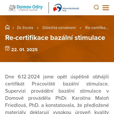
Ze života
Důležitá oznámení
Re-certifikace bazální stimulace
Re-certifikace bazální stimulace
22. 01. 2025
Dne 6.12.2024 jsme opět úspěšně obhájili
certifikát Pracoviště bazální stimulace.
Supervizi provádění bazální stimulace v
Domově prováděla PhDr. Karolína Maloň
Friedlová, PhD. a konstatovala, že předložené
materiály deklarují vysokou úroveň kvality